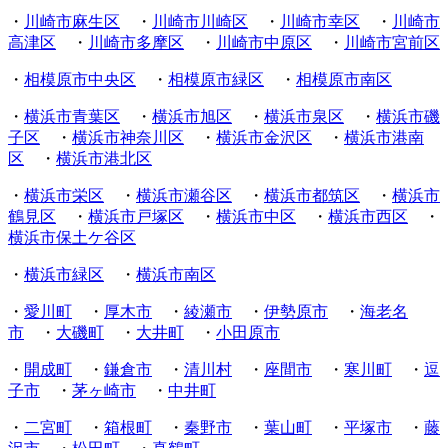
・
川崎市麻生区
・
川崎市川崎区
・
川崎市幸区
・
川崎市
高津区
・
川崎市多摩区
・
川崎市中原区
・
川崎市宮前区
・
相模原市中央区
・
相模原市緑区
・
相模原市南区
・
横浜市青葉区
・
横浜市旭区
・
横浜市泉区
・
横浜市磯
子区
・
横浜市神奈川区
・
横浜市金沢区
・
横浜市港南
区
・
横浜市港北区
・
横浜市栄区
・
横浜市瀬谷区
・
横浜市都筑区
・
横浜市
鶴見区
・
横浜市戸塚区
・
横浜市中区
・
横浜市西区
・
横浜市保土ケ谷区
・
横浜市緑区
・
横浜市南区
・
愛川町
・
厚木市
・
綾瀬市
・
伊勢原市
・
海老名
市
・
大磯町
・
大井町
・
小田原市
・
開成町
・
鎌倉市
・
清川村
・
座間市
・
寒川町
・
逗
子市
・
茅ヶ崎市
・
中井町
・
二宮町
・
箱根町
・
秦野市
・
葉山町
・
平塚市
・
藤