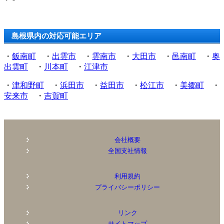
島根県内の対応可能エリア
・
飯南町
・
出雲市
・
雲南市
・
大田市
・
邑南町
・
奥
出雲町
・
川本町
・
江津市
・
津和野町
・
浜田市
・
益田市
・
松江市
・
美郷町
・
安来市
・
吉賀町
会社概要
全国支社情報
利用規約
プライバシーポリシー
リンク
サイトマップ