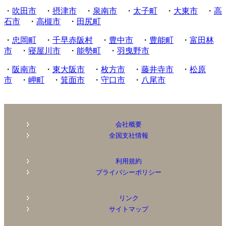
・
吹田市
・
摂津市
・
泉南市
・
太子町
・
大東市
・
高
石市
・
高槻市
・
田尻町
・
忠岡町
・
千早赤阪村
・
豊中市
・
豊能町
・
富田林
市
・
寝屋川市
・
能勢町
・
羽曳野市
・
阪南市
・
東大阪市
・
枚方市
・
藤井寺市
・
松原
市
・
岬町
・
箕面市
・
守口市
・
八尾市
会社概要
全国支社情報
利用規約
プライバシーポリシー
リンク
サイトマップ