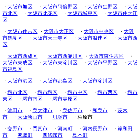
・
大阪市旭区
・
大阪市阿倍野区
・
大阪市生野区
・
大阪
市北区
・
大阪市此花区
・
大阪市城東区
・
大阪市住之江
区
・
大阪市住吉区
・
大阪市大正区
・
大阪市中央区
・
大阪
市鶴見区
・
大阪市天王寺区
・
大阪市浪速区
・
大阪市西
区
・
大阪市西成区
・
大阪市西淀川区
・
大阪市東住吉区
・
大阪市東成区
・
大阪市東淀川区
・
大阪市平野区
・
大阪
市福島区
・
大阪市港区
・
大阪市都島区
・
大阪市淀川区
・
堺市北区
・
堺市堺区
・
堺市中区
・
堺市西区
・
堺市
東区
・
堺市南区
・
堺市美原区
・
池田市
・
泉大津市
・
泉佐野市
・
和泉市
・
茨木
市
・
大阪狭山市
・
貝塚市
・
柏原市
・
交野市
・
門真市
・
河南町
・
河内長野市
・
岸和田
市
・
熊取町
・
四條畷市
・
島本町