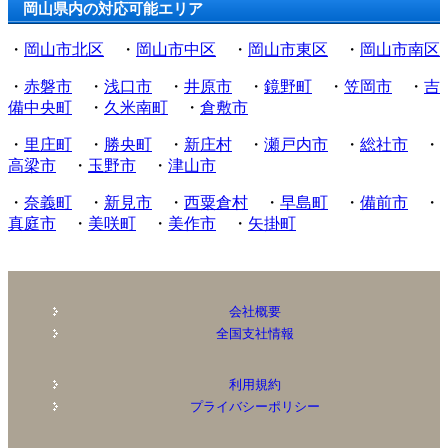
岡山県内の対応可能エリア
・
岡山市北区
・
岡山市中区
・
岡山市東区
・
岡山市南区
・
赤磐市
・
浅口市
・
井原市
・
鏡野町
・
笠岡市
・
吉
備中央町
・
久米南町
・
倉敷市
・
里庄町
・
勝央町
・
新庄村
・
瀬戸内市
・
総社市
・
高梁市
・
玉野市
・
津山市
・
奈義町
・
新見市
・
西粟倉村
・
早島町
・
備前市
・
真庭市
・
美咲町
・
美作市
・
矢掛町
会社概要
全国支社情報
利用規約
プライバシーポリシー