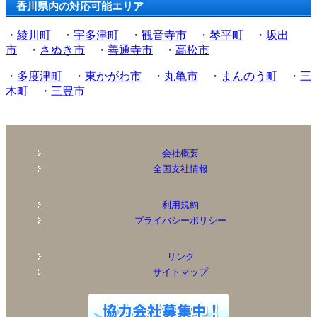
香川県内の対応可能エリア
・
綾川町
・
宇多津町
・
観音寺市
・
琴平町
・
坂出
市
・
さぬき市
・
善通寺市
・
高松市
・
多度津町
・
東かがわ市
・
丸亀市
・
まんのう町
・
三
木町
・
三豊市
会社概要
全国支社情報
利用規約
プライバシーポリシー
リンク
サイトマップ