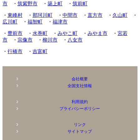
市
・
筑紫野市
・
築上町
・
筑前町
・
東峰村
・
那珂川町
・
中間市
・
直方市
・
久山町
・
広川町
・
福智町
・
福津市
・
豊前市
・
水巻町
・
みやこ町
・
みやま市
・
宮若
市
・
宗像市
・
柳川市
・
八女市
・
行橋市
・
吉富町
会社概要
全国支社情報
利用規約
プライバシーポリシー
リンク
サイトマップ