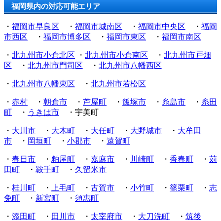
福岡県内の対応可能エリア
・
福岡市早良区
・
福岡市城南区
・
福岡市中央区
・
福岡
市西区
・
福岡市博多区
・
福岡市東区
・
福岡市南区
・
北九州市小倉北区
・
北九州市小倉南区
・
北九州市戸畑
区
・
北九州市門司区
・
北九州市八幡西区
・
北九州市八幡東区
・
北九州市若松区
・
赤村
・
朝倉市
・
芦屋町
・
飯塚市
・
糸島市
・
糸田
町
・
うきは市
・
宇美町
・
大川市
・
大木町
・
大任町
・
大野城市
・
大牟田
市
・
岡垣町
・
小郡市
・
遠賀町
・
春日市
・
粕屋町
・
嘉麻市
・
川崎町
・
香春町
・
苅
田町
・
鞍手町
・
久留米市
・
桂川町
・
上毛町
・
古賀市
・
小竹町
・
篠栗町
・
志
免町
・
新宮町
・
須惠町
・
添田町
・
田川市
・
太宰府市
・
大刀洗町
・
筑後